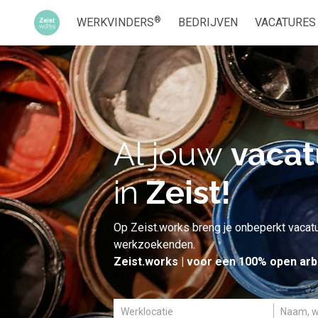
®
WERKVINDERS
BEDRIJVEN
VACATURES
Al jouw
vacat
in
Zeist!
Op Zeist.works breng je onbeperkt vaca
werkzoekenden.
Zeist.works | voor een 100% open arb