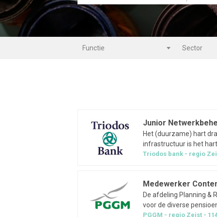
Functie
Sector
Junior Netwerkbeh
Het (duurzame) hart draai
infrastructuur is het ha
Belangrijk voor jouw (to
Triodos bank
regio
Zei
onze klanten. Als junio
Medewerker Conten
De afdeling Planning & 
voor de diverse pensio
plannen werkzaamheden 
PGGM
regio
Zeist
11