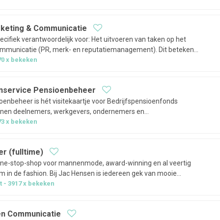
en én kerncijfers van de…
rketing & Communicatie
pecifiek verantwoordelijk voor: Het uitvoeren van taken op het
ommunicatie (PR, merk- en reputatiemanagement). Dit betekent
r de juiste aanpak en middelen om het merk van PFZW in- en
70
x bekeken
 ga je doen:Als…
nservice Pensioenbeheer
oenbeheer is hét visitekaartje voor Bedrijfspensioenfonds
unnen deelnemers, werkgevers, ondernemers en
un vragen stellen en mogen zij adequate
73
x bekeken
 Wij beantwoorden hun vragen telefonisch, per…
 (fulltime)
 one-stop-shop voor mannenmode, award-winning en al veertig
m in de fashion. Bij Jac Hensen is iedereen gek van mooie
nze klanten helpen we met échte aandacht en betrokkenheid.Wij
t
3917
x bekeken
ovatief retailbedrijf met…
 en Communicatie