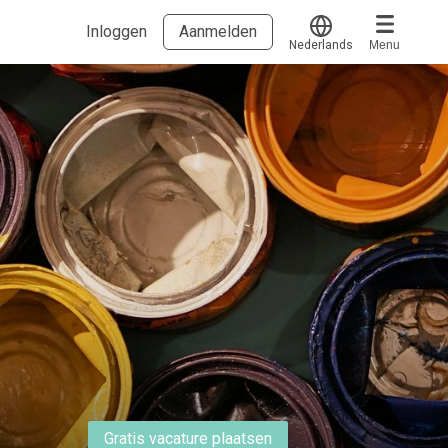
Inloggen
Aanmelden
Nederlands
Menu
Translate
Voucher verzilveren
Account en hulp
Meer
Start met leren
klantenservice@hobp.nl
Blogs
Inloggen
Erkend NRTO lid
Over Zeist.works
Veel gestelde vragen.....
Voorwaarden & Privacy
Gratis vacature plaatsen