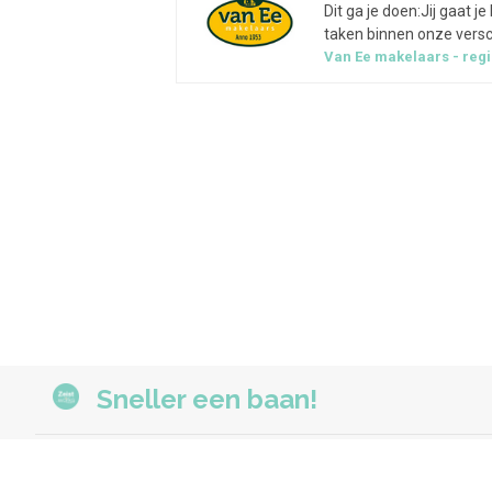
Dit ga je doen:Jij gaat
taken binnen onze versch
de (assistent) makelaar
Van Ee makelaars
reg
Sneller een baan!
At Monday B.V. © 2026
Liesboslaan 57, 4813 EB Breda
se