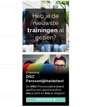
Heb je de
nieuwste
trainingen
al
gezien?
E-learning
DISC
Persoonlijkheidstest
De
DISC
Persoonlijkheidstest
geeft je een goed inzicht in
wie
je bent en
hoe
je reageert.
Start de test