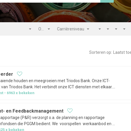
Opleiding
Carrièreniveau
Dienstverband
Salaris
Aanvang
Rijbe
Sorteren op:
Laatst t
eerder
ende houden en meegroeien met Triodos Bank. Onze ICT-
rt van Triodos Bank. Het verbindt onze ICT diensten met elkaar.
ekomstige) collega’s in binnen- en buitenland, maar ook voor
st
6963
x bekeken
r netwerkbeheerder…
t- en Feedbackmanagement
Rapportage (P&R) verzorgt o.a. de planning en rapportage
enfondsen die PGGM bedient. We voorspellen werkaanbod en
voor diverse teams binnen de ketens. Ook maken we via
425
x bekeken