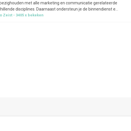
 je bezighouden met alle marketing en communicatie gerelateerde
illende disciplines. Daarnaast ondersteun je de binnendienst en
 Wie ben je?Wat bieden we je?Interesse?
io
Zeist
3405
x bekeken
eyou@atmonday.nl
Voorwaarden & privacy