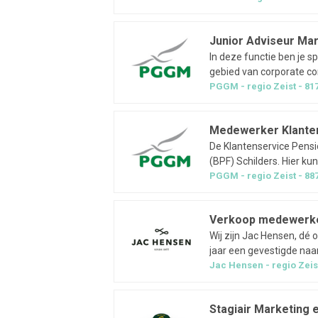
rapportages de resultat
Junior Adviseur Ma
In deze functie ben je s
gebied van corporate c
dat je op zoek gaat naa
PGGM
regio
Zeist
81
extern te versterken. Dit
Medewerker Klante
De Klantenservice Pensi
(BPF) Schilders. Hier k
administratiekantoren h
PGGM
regio
Zeist
88
antwoorden verwachten.
Verkoop medewerker
Wij zijn Jac Hensen, dé
jaar een gevestigde naa
kleding en lifestyle. O
Jac Hensen
regio
Zeis
zijn een groeiend en inn
Stagiair Marketing