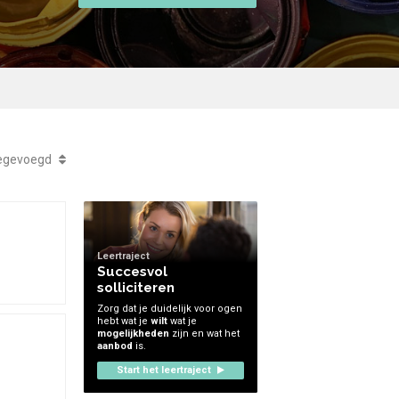
wijs
oegevoegd
Leertraject
Succesvol
solliciteren
Zorg dat je duidelijk voor ogen
hebt wat je
wilt
wat je
mogelijkheden
zijn en wat het
aanbod
is.
Start het leertraject