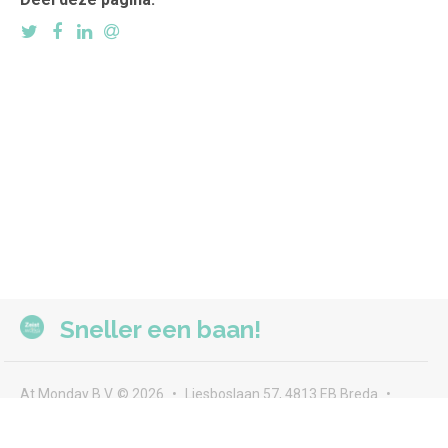
Sneller een baan!
At Monday B.V. © 2026
Liesboslaan 57, 4813 EB Breda
seeyou@atmonday.nl
Voorwaarden & privacy